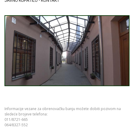
JAVNO KUPATILO - KONTAKT
Informacije vezane za obrenovačku banju možete dobiti pozivom na
sledeće brojeve telefona:
011/8721-665
064/8327-552