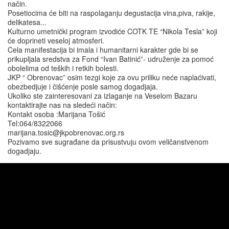
način.
Posetiocima će biti na raspolaganju degustacija vina,piva, rakije,
delikatesa...
Kulturno umetnički program izvodiće COTK TE “Nikola Tesla” koji
će doprineti veseloj atmosferi.
Cela manifestacija bi imala i humanitarni karakter gde bi se
prikupljala sredstva za Fond “Ivan Batinić”- udruženje za pomoć
obolelima od teških i retkih bolesti.
JKP “ Obrenovac” osim tezgi koje za ovu priliku neće naplaćivati,
obezbedjuje i čišćenje posle samog dogadjaja.
Ukoliko ste zainteresovani za izlaganje na Veselom Bazaru
kontaktirajte nas na sledeći način:
Kontakt osoba :Marijana Tošić
Tel:064/8322066
marijana.tosic@jkpobrenovac.org.rs
Pozivamo sve sugrađane da prisustvuju ovom veličanstvenom
dogadjaju.