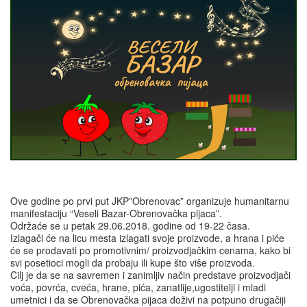
Ove godine po prvi put JKP”Obrenovac” organizuje humanitarnu
manifestaciju “Veseli Bazar-Obrenovačka pijaca”.
Održaće se u petak 29.06.2018. godine od 19-22 časa.
Izlagači će na licu mesta izlagati svoje proizvode, a hrana i piće
će se prodavati po promotivnim/ proizvodjačkim cenama, kako bi
svi posetioci mogli da probaju ili kupe što više proizvoda.
Cilj je da se na savremen i zanimljiv način predstave proizvodjači
voća, povrća, cveća, hrane, pića, zanatlije,ugostitelji i mladi
umetnici i da se Obrenovačka pijaca doživi na potpuno drugačiji