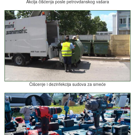
Akcija čišćenja posle petrovdanskog vašara
Čišcenje i dezinfekcija sudova za smeće