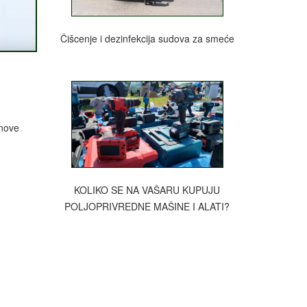
Čišcenje i dezinfekcija sudova za smeće
 nove
KOLIKO SE NA VAŠARU KUPUJU
POLJOPRIVREDNE MAŠINE I ALATI?