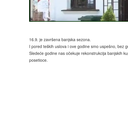
16.9. je završena banjska sezona.
I pored teških uslova i ove godine smo uspešno, bez gu
Sledeće godine nas očekuje rekonstrukcija banjskih k
posetioce.