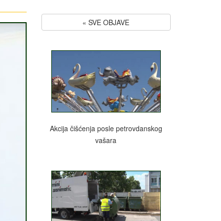
« SVE OBJAVE
Akcija čišćenja posle petrovdanskog
vašara