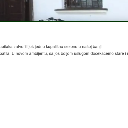
bitaka zatvorili još jednu kupališnu sezonu u našoj banji.
upatila. U novom ambijentu, sa još boljom uslugom dočekaćemo stare i