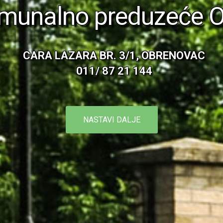
munalno preduzeće 
CARA LAZARA BR. 3/1, OBRENOVAC
011/ 87 21 144
NASTAVI DALJE