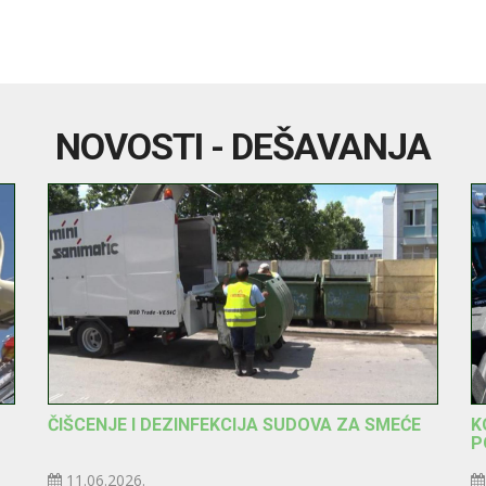
NOVOSTI - DEŠAVANJA
ČIŠCENJE I DEZINFEKCIJA SUDOVA ZA SMEĆE
K
P
11.06.2026.