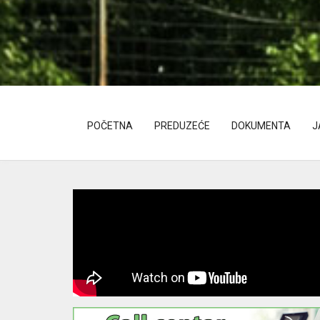
POČETNA
PREDUZEĆE
DOKUMENTA
J