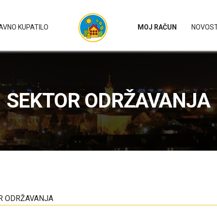
AVNO KUPATILO
MOJ RAČUN
NOVOST
SEKTOR ODRŽAVANJA
R ODRŽAVANJA