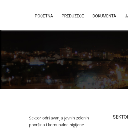
POČETNA
PREDUZEĆE
DOKUMENTA
J
SEKTO
Sektor održavanja javnih zelenih
površina i komunalne higijene