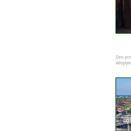
Deo posl
skloplje