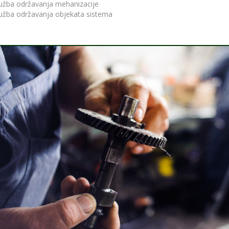
lužba održavanja mehanizacije
lužba održavanja objekata sistema