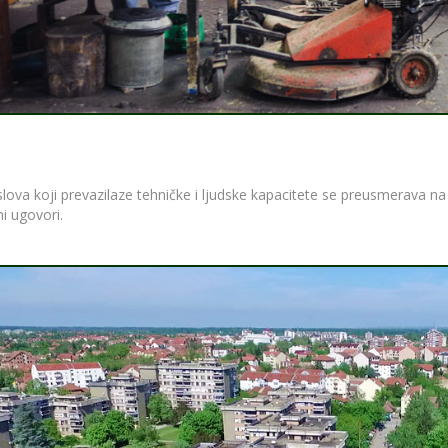
ova koji prevazilaze tehničke i ljudske kapacitete se preusmerava n
ni ugovori.